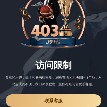
访问限制
尊敬的用户，由于相关法律限制，您所在地区无法访问J9产品，对
此造成的不便，我们深表歉意，您如有疑问请联系客服。
联系客服