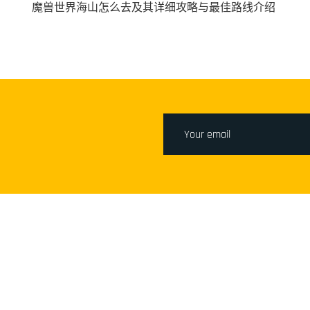
魔兽世界海山怎么去及其详细攻略与最佳路线介绍