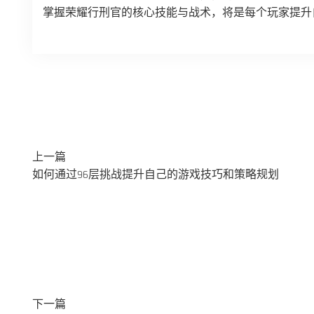
掌握荣耀行刑官的核心技能与战术，将是每个玩家提升
上一篇
如何通过96层挑战提升自己的游戏技巧和策略规划
下一篇