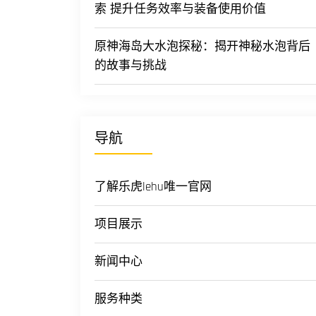
索 提升任务效率与装备使用价值
原神海岛大水泡探秘：揭开神秘水泡背后
的故事与挑战
导航
了解乐虎lehu唯一官网
项目展示
新闻中心
服务种类