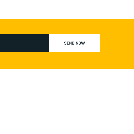
SEND NOW