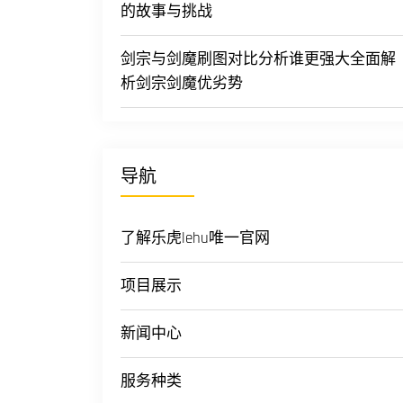
的故事与挑战
剑宗与剑魔刷图对比分析谁更强大全面解
析剑宗剑魔优劣势
导航
了解乐虎lehu唯一官网
项目展示
新闻中心
服务种类