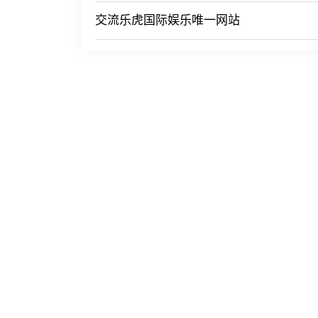
交流乐虎国际娱乐唯一网站