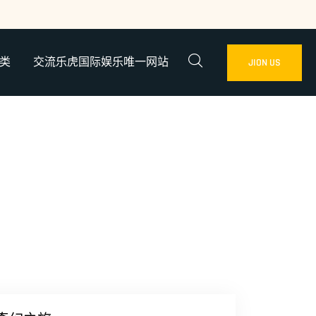
类
交流乐虎国际娱乐唯一网站
JION US