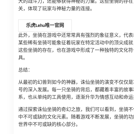
大的战斗力，还能够获得神秘的力量。这些坐骑的存在
关，体现了玩家与神秘力量的连接。
乐虎lehu唯一官网
此外，坐骑在游戏中还常常具有强烈的象征意义，代表
某些稀有坐骑可能象征着玩家在特定活动中的顶尖成就
这些坐骑的存在，也在游戏中形成了一种独特的文化符
具。
总结：
从最初的幻兽到如今的神器，诛仙坐骑的演变不仅仅是
号的深入发展。每一只坐骑的背后，都藏着丰富的故事
系，也从单纯的工具使用，逐渐升华为情感互动和命运
通过探索诛仙坐骑的奇幻之旅，我们可以看到，坐骑不
中不可或缺的文化元素。随着游戏不断发展，坐骑的功
世界中不可或缺的核心部分。