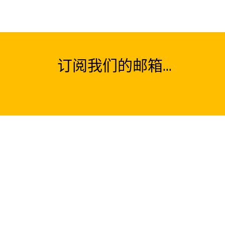
订阅我们的邮箱...