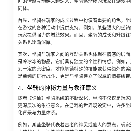
间的情感互动越来越深入，坐骑逐渐成为玩家在游戏中
同体。
首先，坐骑在玩家的成长过程中扮演着重要的角色。坐
在游戏的各种活动中提供支持。例如，某些强大的坐骑
玩家提供强力的增益效果。而且，坐骑的成长和升级往
关系也逐渐深厚。
其次，坐骑与玩家之间的互动关系也体现在情感的层面
是冷冰冰的物品，它们具有独立的个性和情感。例如，
到一定的亲密度，才能解锁特殊的技能或获得额外的奖
是单纯的进行战斗，更是与坐骑建立了深厚的情感纽带
4、坐骑的神秘力量与象征意义
随着《诛仙》坐骑系统的不断深化，坐骑不仅仅是玩家
更深层次的象征意义。在游戏的世界观设定中，许多坐
化背景与力量体系。
例如，某些坐骑代表着古老的神灵或仙人的意志，玩家